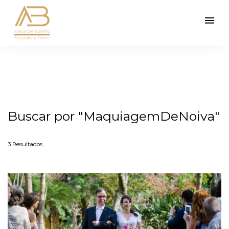
menu
Buscar por
"MaquiagemDeNoiva"
3
Resultados