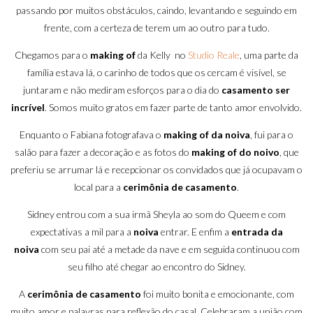
passando por muitos obstáculos, caindo, levantando e seguindo em
frente, com a certeza de terem um ao outro para tudo.
Chegamos para o
making of
da Kelly no
Studio Reale
, uma parte da
família estava lá, o carinho de todos que os cercam é visível, se
juntaram e não mediram esforços para o dia do
casamento ser
incrível
. Somos muito gratos em fazer parte de tanto amor envolvido.
Enquanto o Fabiana fotografava o
making of da noiva
, fui para o
salão para fazer a decoração e as fotos do
making of do noivo
, que
preferiu se arrumar lá e recepcionar os convidados que já ocupavam o
local para a
cerimônia de casamento
.
Sidney entrou com a sua irmã Sheyla ao som do Queem e com
expectativas a mil para a
noiva
entrar. E enfim a
entrada da
noiva
com seu pai até a metade da nave e em seguida continuou com
seu filho até chegar ao encontro do Sidney.
A
cerimônia de casamento
foi muito bonita e emocionante, com
muito amor e palavras para reflexão do casal. Celebraram a união com