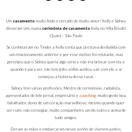
Um
casamento
muito lindo e cercado de muito amor! Kelly e Sidney
disseram sim, numa
cerimônia de casamento
linda no Villa Bisutti
Quatá – São Paulo
Se conheceram no Tinder a Kelly conta que já estava desiludida com
um relacionamento anterior e por esse motivo foi relutante, mas
percebeu que o Sidney queria algo sério e não iria brincar com ela, e
quando é para ser, não tem jeito, enfim aceitou sair com ele, e ai
começou a história desse casal.
Sidney tem várias profissões, Mestre de cerimônias, radialista,
apresentador de tele jornal, empresário e
coaching
muito gente boa,
batalhador, dono de um coração maravilhoso, mesmo quando quer
ser ruim, não consegue, muito companheiro um do outro e acima de
tudo amigos.
Deram as mãos e embarcaram nesse sonho de viverem juntos,