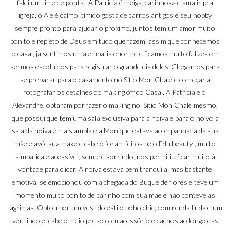
falei um time de ponta. A Patricia é meiga, carinhosa e ama ir pra
igreja, o Ale é calmo, tímido gosta de carros antigos é seu hobby
sempre pronto para ajudar o próximo, juntos tem um amor muito
bonito e repleto de Deus em tudo que fazem, assim que conhecemos
o casal, já sentimos uma empatia enorme e ficamos muito felizes em
sermos escolhidos para registrar o grande dia deles. Chegamos para
se preparar para o casamento no Sitio Mon Chalé e começar a
fotografar os detalhes do making off do Casal. A Patricia e o
Alexandre, optaram por fazer o making no Sitio Mon Chalé mesmo,
que possui que tem uma sala exclusiva para a noiva e para o noivo a
sala da noiva é mais ampla e a Monique estava acompanhada da sua
mãe e avó, sua make e cabelo foram feitos pelo Edu beauty , muito
simpática e acessível, sempre sorrindo, nos permitiu ficar muito à
vontade para clicar. A noiva estava bem tranquila, mas bastante
emotiva, se emocionou com a chegada do Buquê de flores e teve um
momento muito bonito de carinho com sua mãe e não conteve as
lágrimas. Optou por um vestido estilo boho chic, com renda linda e um
véu lindo e, cabelo meio preso com acessório e cachos ao longo das