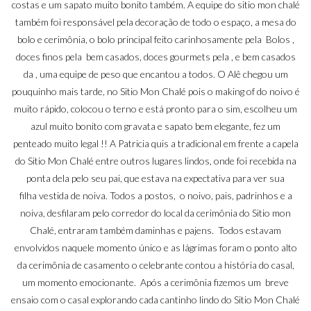
costas e um sapato muito bonito também. A equipe do sitio mon chalé
também foi responsável pela decoração de todo o espaço, a mesa do
bolo e cerimônia, o bolo principal feito carinhosamente pela Bolos ,
doces finos pela bem casados, doces gourmets pela , e bem casados
da , uma equipe de peso que encantou a todos. O Alê chegou um
pouquinho mais tarde, no Sitio Mon Chalé pois o making of do noivo é
muito rápido, colocou o terno e está pronto para o sim, escolheu um
azul muito bonito com gravata e sapato bem elegante, fez um
penteado muito legal !! A Patricia quis a tradicional em frente a capela
do Sitio Mon Chalé entre outros lugares lindos, onde foi recebida na
ponta dela pelo seu pai, que estava na expectativa para ver sua
filha vestida de noiva. Todos a postos, o noivo, pais, padrinhos e a
noiva, desfilaram pelo corredor do local da cerimônia do Sitio mon
Chalé, entraram também daminhas e pajens. Todos estavam
envolvidos naquele momento único e as lágrimas foram o ponto alto
da cerimônia de casamento o celebrante contou a história do casal,
um momento emocionante. Após a cerimônia fizemos um breve
ensaio com o casal explorando cada cantinho lindo do Sitio Mon Chalé