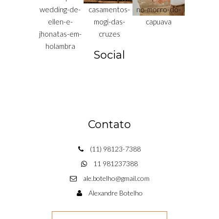
Social
Contato
(11) 98123-7388
11 981237388
ale.botelho@gmail.com
Alexandre Botelho