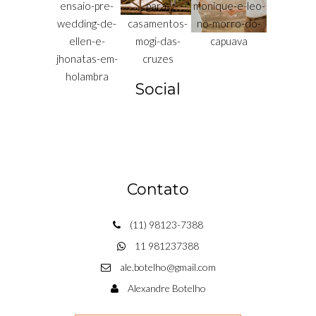
Social
Contato
(11) 98123-7388
11 981237388
ale.botelho@gmail.com
Alexandre Botelho