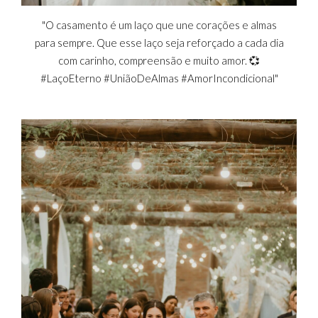
"O casamento é um laço que une corações e almas
para sempre. Que esse laço seja reforçado a cada dia
com carinho, compreensão e muito amor. 💞
#LaçoEterno #UniãoDeAlmas #AmorIncondicional"