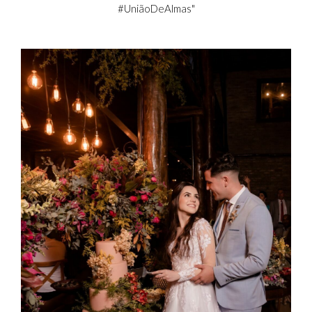
#UniãoDeAlmas"