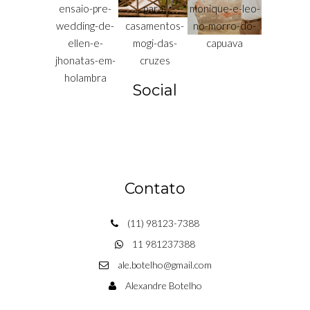
Social
Contato
(11) 98123-7388
11 981237388
ale.botelho@gmail.com
Alexandre Botelho