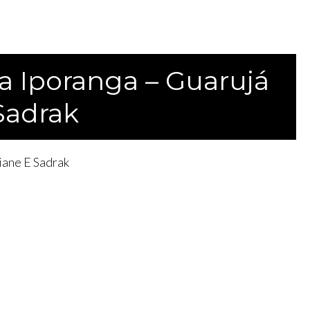
a Iporanga – Guarujá
 Sadrak
iane E Sadrak