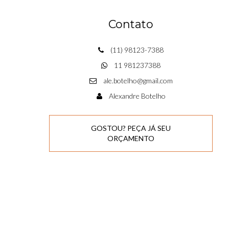
Contato
(11) 98123-7388
11 981237388
ale.botelho@gmail.com
Alexandre Botelho
GOSTOU? PEÇA JÁ SEU
ORÇAMENTO