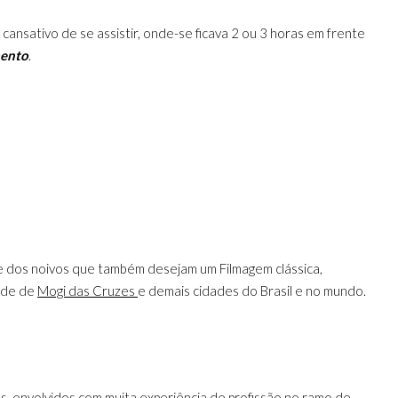
ansativo de se assistir, onde-se ficava 2 ou 3 horas em frente
mento
.
 dos noivos que também desejam um Filmagem clássica,
ade de
Mogi das Cruzes
e demais cidades do Brasil e no mundo.
os envolvidos com muita experiência de profissão no ramo de