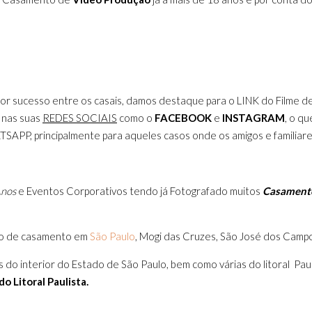
aior sucesso entre os casais, damos destaque para o LINK do Filme 
 nas suas
REDES SOCIAIS
como o
FACEBOOK
e
INSTAGRAM
, o q
TSAPP, principalmente para aqueles casos onde os amigos e familiare
Anos
e Eventos Corporativos tendo já Fotografado muitos
Casamento
o de casamento em
São Paulo
, Mogi das Cruzes, São José dos Camp
es do interior do Estado de São Paulo, bem como várias do litoral Pa
o Litoral Paulista.