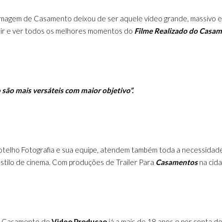
lmagem de Casamento deixou de ser aquele vídeo grande, massivo e c
stir e ver todos os melhores momentos do
Filme Realizado do Casa
são mais versáteis com maior objetivo”.
telho Fotografia e sua equipe, atendem também toda a necessidade
tilo de cinema. Com produções de Trailer Para
Casamentos
na cid
e Casamento de
Video Produçao
já a mais de 18 anos e por conta d